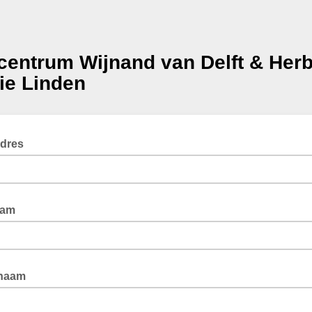
centrum Wijnand van Delft & Her
ie Linden
adres
aam
naam